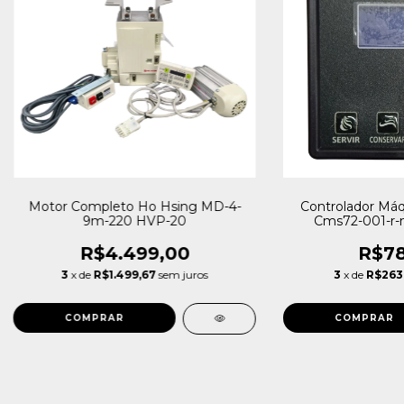
Motor Completo Ho Hsing MD-4-
Controlador Máq
9m-220 HVP-20
Cms72-001-r-
R$4.499,00
R$78
3
x de
R$1.499,67
sem juros
3
x de
R$263