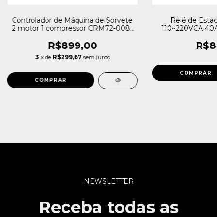
Controlador de Máquina de Sorvete
Relé de Estad
2 motor 1 compressor CRM72-008-
110~220VCA 40
R-NTC-90~240VCA
R$899,00
R$8
3
x de
R$299,67
sem juros
NEWSLETTER
Receba todas as